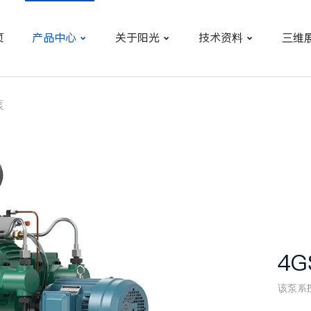
页
产品中心
关于阳光
技术资料
三维



泵
4
该泵系