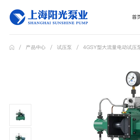
首
/
产品中心
/
试压泵
/
4GSY型大流量电动试压
