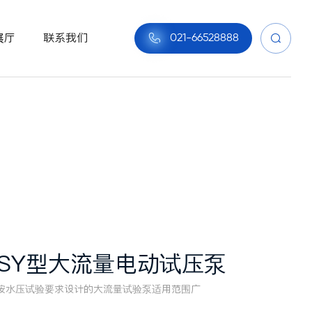
展厅
联系我们

021-66528888


GSY型大流量电动试压泵
按水压试验要求设计的大流量试验泵适用范围广